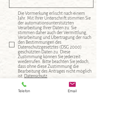
Die Vormerkung erlischt nach einem
Jahr. Mit Ihrer Unterschrift stimmen Sie
der automationsunterstützten
Verarbeitung Ihrer Daten zu. Sie
stimmen daher auch der Vermittlung,
Verarbeitung und Übertragung der nach
den Bestimmungen des
Datenschutzgesetztes (DSG 2000)
geschützten Daten zu. Diese
Zustimmung können Sie jederzeit
wiederrufen. Bitte beachten Sie jedoch,
dass ohne diese Zustimmung die
Bearbeitung des Antrages nicht möglich
ist.
Datenschutz
* Eine Anmeldung ist erst ab dem
vollendetem 18. Lebensjahr möglich. * Lt.
Telefon
Email
Wohnbauförderungsgesetz können
geförderten Wohnungen nur an
förderungswürdige Personen
(Hauptwohnsitz) vermietet / verkauft
werden. Dabei sind die
Einkommensgrenzen des Bundeslandes
NÖ zu berücksichtigen. * Der
Antragsteller stimmt zu, dass die NÖ
Landesregierung die Einkommensdaten