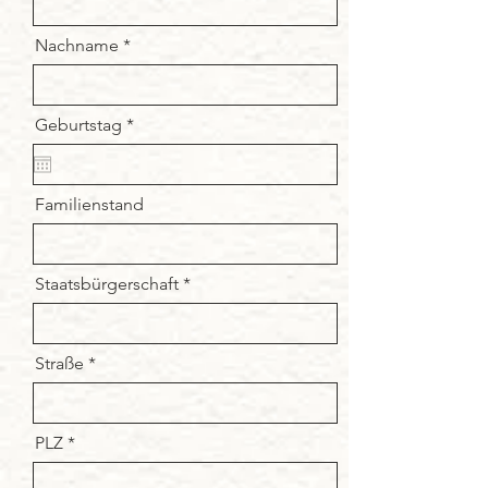
Nachname
r
Geburtstag
*
e
q
u
i
Familienstand
r
e
d
Staatsbürgerschaft
Straße
PLZ